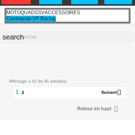
MOTO
QUAD
SSV
ACCESSOIRES
Commande VP Racing
search
Affichage 1-42 de 45 article(s)

1
Suivant
2

Retour en haut